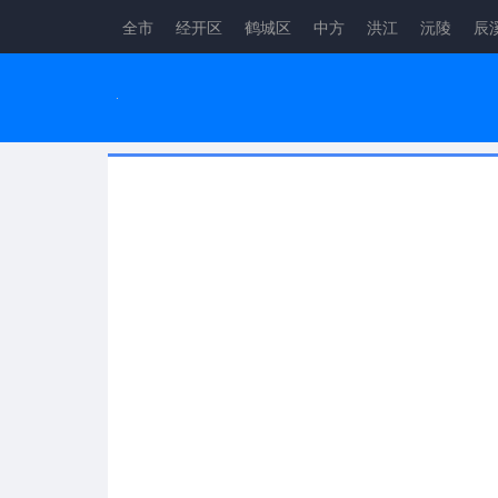
全市
经开区
鹤城区
中方
洪江
沅陵
辰