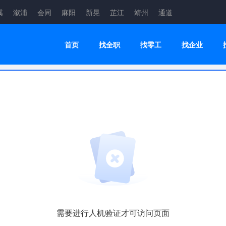
溪
溆浦
会同
麻阳
新晃
芷江
靖州
通道
首页
找全职
找零工
找企业
需要进行人机验证才可访问页面