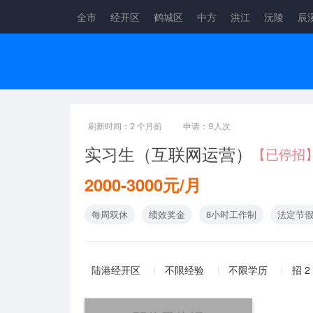
全市
经开区
鹤城区
中方
洪江
沅陵
辰
刷新时间：2 个月前
申请：9人次
实习生（互联网运营）
【已停招
2000-3000元/月
每周双休
绩效奖金
8小时工作制
法定节
陆港经开区
不限经验
不限学历
招 2