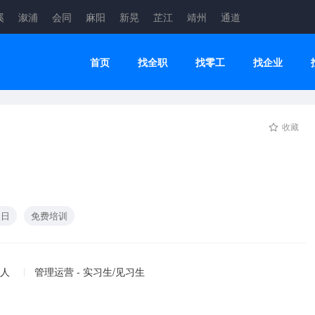
溪
溆浦
会同
麻阳
新晃
芷江
靖州
通道
首页
找全职
找零工
找企业
收藏
】
假日
免费培训
 人
管理运营 - 实习生/见习生