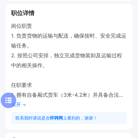
职位详情
岗位职责  

1. 负责货物的运输与配送，确保按时、安全完成运
输任务。  

2. 按照公司安排，独立完成货物装卸及运输过程
中的相关操作。  

任职要求  

1. 拥有自备厢式货车（3米-4.2米）并具备合法运
展开
营资质。  

2. 持有有效驾驶证及行驶证，具备良好的驾驶技
联系我时请说是在
怀聘网
上看到的，谢谢！
术与安全意识。  

3. 具备较强的责任心和吃苦耐劳精神
