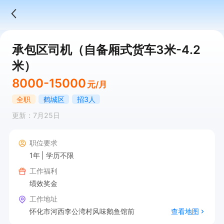
承包区司机（自备厢式货车3米-4.2
米）
8000-15000
元/月
全职
鹤城区
招3人
更新：7月25日
职位要求
1年
学历不限
工作福利
绩效奖金
工作地址
怀化市河西李公湾村风味鹅鱼馆前
查看地图