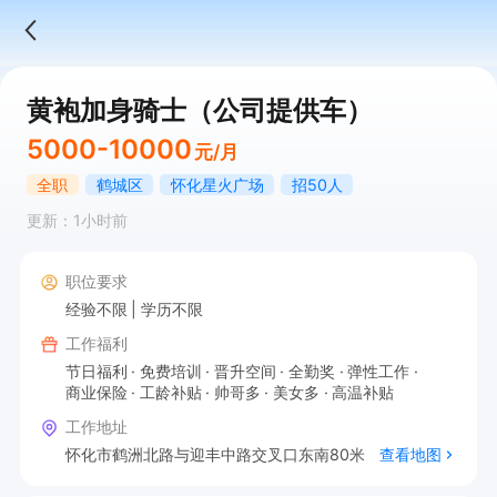
黄袍加身骑士（公司提供车）
5000-10000
元/月
全职
鹤城区
怀化星火广场
招50人
更新：1小时前
职位要求
经验不限
学历不限
工作福利
节日福利
免费培训
晋升空间
全勤奖
弹性工作
商业保险
工龄补贴
帅哥多
美女多
高温补贴
工作地址
怀化市鹤洲北路与迎丰中路交叉口东南80米
查看地图