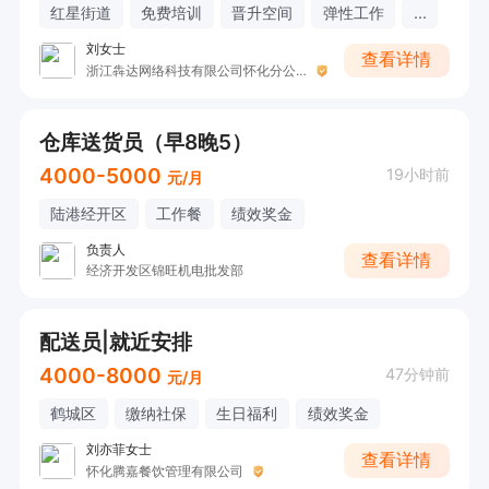
红星街道
免费培训
晋升空间
弹性工作
...
刘女士
查看详情
浙江犇达网络科技有限公司怀化分公司
仓库送货员（早8晚5）
4000-5000
19小时前
元/月
陆港经开区
工作餐
绩效奖金
负责人
查看详情
经济开发区锦旺机电批发部
配送员|就近安排
4000-8000
47分钟前
元/月
鹤城区
缴纳社保
生日福利
绩效奖金
刘亦菲女士
查看详情
怀化腾嘉餐饮管理有限公司