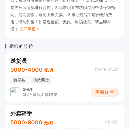
台，难以对海量招聘信息逐一进行核实，也难以对面试、上
岗等后续情况进行监控，因此求职者在求职过程中请仔细甄
别、提高警惕，避免上当受骗。 3.求职过程中请勿缴纳费
用，谨防诈骗！如发现虚假、无效、诈骗信息，请立即举
报！
立即举报 >
相似的职位
送货员
3000-4000
06-16 05:41
元/月
新晃县
绩效奖金
姚先生
查看详情
新晃县润达货运服务部
外卖骑手
5000-8000
1小时前
元/月