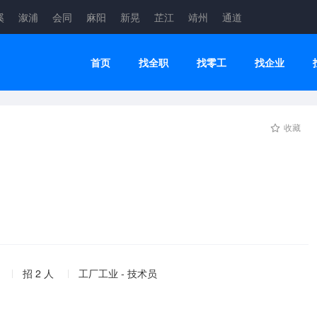
溪
溆浦
会同
麻阳
新晃
芷江
靖州
通道
首页
找全职
找零工
找企业
收藏
招 2 人
工厂工业 - 技术员