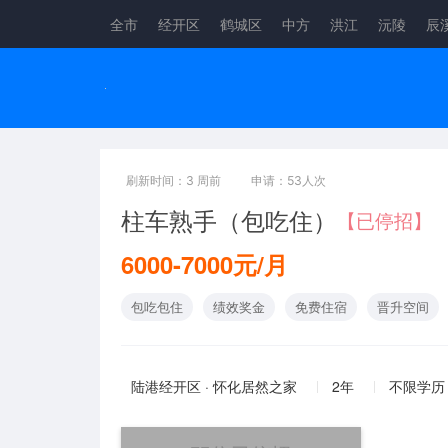
全市
经开区
鹤城区
中方
洪江
沅陵
辰
刷新时间：3 周前
申请：53人次
柱车熟手（包吃住）
【已停招】
6000-7000元/月
包吃包住
绩效奖金
免费住宿
晋升空间
陆港经开区 · 怀化居然之家
2年
不限学历