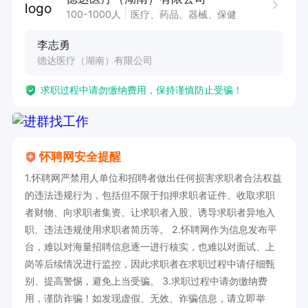
每周六天制，买五险一金，夜班35/晚

100-1000人
医疗、药品、器械、保健
️温馨提示：投完简历后 请直接拨打电话，
李志勇
德达医疗（湖南）有限公司
求职过程中请勿缴纳费用，保持谨慎防止受骗！
怀聘网安全提醒
1.怀聘网严禁用人单位和招聘者做出任何损害求职者合法权益
的违法违规行为，包括但不限于扣押求职者证件、收取求职
者财物、向求职者集资、让求职者入股、诱导求职者异地入
职、违法违规使用求职者简历等。 2.怀聘网作为信息发布平
台，难以对海量招聘信息逐一进行核实，也难以对面试、上
岗等后续情况进行监控，因此求职者在求职过程中请仔细甄
别、提高警惕，避免上当受骗。 3.求职过程中请勿缴纳费
用，谨防诈骗！如发现虚假、无效、诈骗信息，请立即举