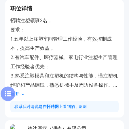
职位详情
招聘注塑领班2名，

要求：

1.五年以上注塑车间管理工作经验，有效控制成
本，提高生产效益，

2.有汽车配件、医疗器械、家电行业注塑生产管理
工作经验者优先；

3.熟悉注塑模具和注塑机的结构与性能，懂注塑机
维护和产品调试，熟悉机械手及周边设备操作。

展开
4.精通注塑工艺改善，熟知各种通用注塑材料特
性，熟练进行新产品的测试及改进工艺性能；

联系我时请说是在
怀聘网
上看到的，谢谢！
5.具备良好的职业素养与职业道德，敢于创新、勇
于承担，良好的团队服务意识

德达医疗（湖南）有限公司