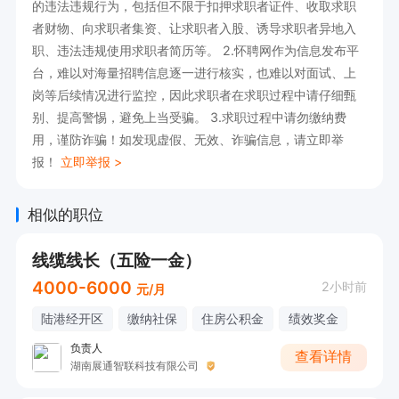
的违法违规行为，包括但不限于扣押求职者证件、收取求职
者财物、向求职者集资、让求职者入股、诱导求职者异地入
职、违法违规使用求职者简历等。 2.怀聘网作为信息发布平
台，难以对海量招聘信息逐一进行核实，也难以对面试、上
岗等后续情况进行监控，因此求职者在求职过程中请仔细甄
别、提高警惕，避免上当受骗。 3.求职过程中请勿缴纳费
用，谨防诈骗！如发现虚假、无效、诈骗信息，请立即举
报！
立即举报 >
相似的职位
线缆线长（五险一金）
4000-6000
2小时前
元/月
陆港经开区
缴纳社保
住房公积金
绩效奖金
负责人
查看详情
湖南展通智联科技有限公司