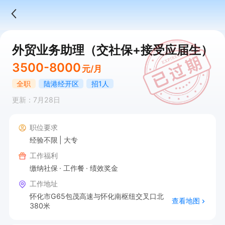
外贸业务助理（交社保+接受应届生）
3500-8000
元/月
全职
陆港经开区
招1人
更新：7月28日
职位要求
经验不限
大专
工作福利
缴纳社保
工作餐
绩效奖金
工作地址
怀化市G65包茂高速与怀化南枢纽交叉口北
查看地图
380米