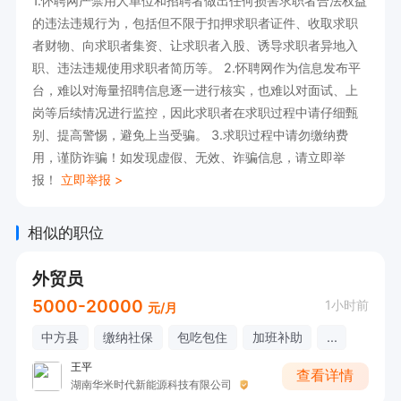
1.怀聘网严禁用人单位和招聘者做出任何损害求职者合法权益
的违法违规行为，包括但不限于扣押求职者证件、收取求职
者财物、向求职者集资、让求职者入股、诱导求职者异地入
职、违法违规使用求职者简历等。 2.怀聘网作为信息发布平
台，难以对海量招聘信息逐一进行核实，也难以对面试、上
岗等后续情况进行监控，因此求职者在求职过程中请仔细甄
别、提高警惕，避免上当受骗。 3.求职过程中请勿缴纳费
用，谨防诈骗！如发现虚假、无效、诈骗信息，请立即举
报！
立即举报 >
相似的职位
外贸员
5000-20000
1小时前
元/月
中方县
缴纳社保
包吃包住
加班补助
...
王平
查看详情
湖南华米时代新能源科技有限公司