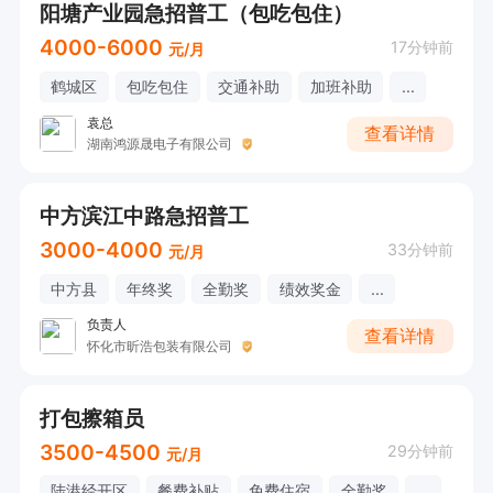
阳塘产业园急招普工（包吃包住）
4000-6000
17分钟前
元/月
鹤城区
包吃包住
交通补助
加班补助
...
袁总
查看详情
湖南鸿源晟电子有限公司
中方滨江中路急招普工
3000-4000
33分钟前
元/月
中方县
年终奖
全勤奖
绩效奖金
...
负责人
查看详情
怀化市昕浩包装有限公司
打包擦箱员
3500-4500
29分钟前
元/月
陆港经开区
餐费补贴
免费住宿
全勤奖
...