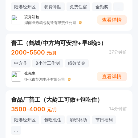
陆港经开区
餐费补贴
免费住宿
全勤奖
...
凌秀箱包
查看详情
湖南凌秀箱包制造有限责任公司
普工（鹤城/中方均可安排+早8晚5）
2000-5500
37分钟前
元/月
中方县
8小时工作制
绩效奖金
张先生
查看详情
怀化市英鸿电子有限公司
食品厂普工（大龄工可做+包吃住）
3500-4000
14分钟前
元/月
陆港经开区
包吃包住
加班补助
节日福利
...