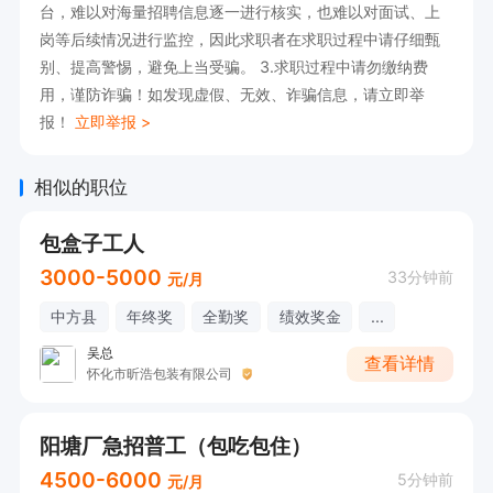
台，难以对海量招聘信息逐一进行核实，也难以对面试、上
岗等后续情况进行监控，因此求职者在求职过程中请仔细甄
别、提高警惕，避免上当受骗。 3.求职过程中请勿缴纳费
用，谨防诈骗！如发现虚假、无效、诈骗信息，请立即举
报！
立即举报 >
相似的职位
包盒子工人
3000-5000
33分钟前
元/月
中方县
年终奖
全勤奖
绩效奖金
...
吴总
查看详情
怀化市昕浩包装有限公司
阳塘厂急招普工（包吃包住）
4500-6000
5分钟前
元/月