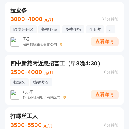
拉皮条
3000-4000
32分钟前
元/月
陆港经开区
餐费补贴
免费住宿
全勤奖
...
王总
查看详情
湖南博骏箱包有限公司
四中新苑附近急招普工（早8晚4:30）
2500-4000
10分钟前
元/月
鹤城区
绩效奖金
刘小平
查看详情
怀化市瑾翔电子有限公司
打螺丝工人
3500-5500
8分钟前
元/月