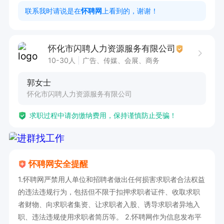
2. 能适应倒班工作安排，具备良好的责任心和团
联系我时请说是在
怀聘网
上看到的，谢谢！
队协作精神。  

3. 服从管理

怀化市闪聘人力资源服务有限公司
10-30人
广告、传媒、会展、商务
正式工薪资待遇：5天8小时基本工资1800+加班
郭女士
（加班按1.5倍，2倍，3倍）+绩效300元/月，smt
怀化市闪聘人力资源服务有限公司
岗位特殊津贴100元/月，夜班补贴30元/晚

求职过程中请勿缴纳费用，保持谨慎防止受骗！
福利待遇：包吃住，购买五险一金
怀聘网安全提醒
1.怀聘网严禁用人单位和招聘者做出任何损害求职者合法权益
的违法违规行为，包括但不限于扣押求职者证件、收取求职
者财物、向求职者集资、让求职者入股、诱导求职者异地入
职、违法违规使用求职者简历等。 2.怀聘网作为信息发布平