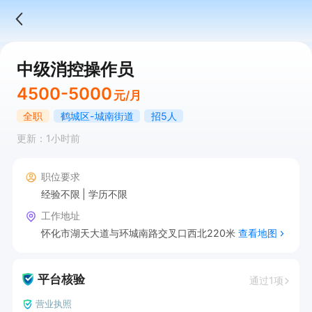
中级消控操作员
4500-5000
元/月
全职
鹤城区-城南街道
招5人
更新：1小时前
职位要求
经验不限
学历不限
工作地址
怀化市湖天大道与环城南路交叉口西北220米
查看地图
平台核验
通过1项
营业执照