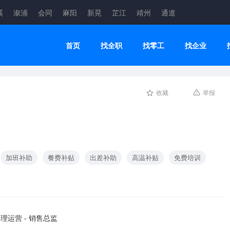
溪
溆浦
会同
麻阳
新晃
芷江
靖州
通道
首页
找全职
找零工
找企业
收藏
举报
加班补助
餐费补贴
出差补助
高温补贴
免费培训
理运营 - 销售总监