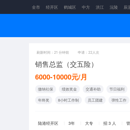
全市
经开区
鹤城区
中方
洪江
沅陵
辰
刷新时间：21 分钟前
申请：22人次
销售总监（交五险）
6000-10000元/月
缴纳社保
绩效奖金
交通补助
节日福利
年终奖
8小时工作制
员工团建
弹性工作
陆港经开区
3年
大专
招 3 人
管