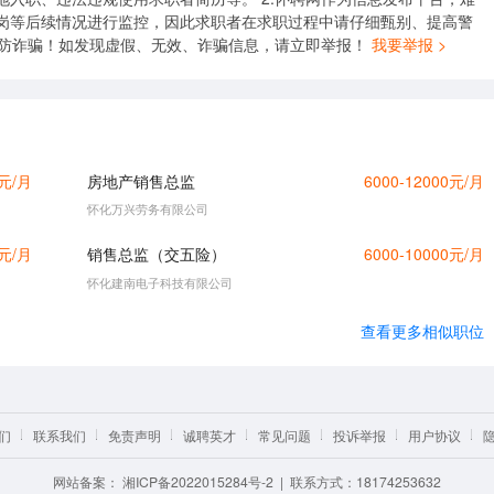
岗等后续情况进行监控，因此求职者在求职过程中请仔细甄别、提高警
谨防诈骗！如发现虚假、无效、诈骗信息，请立即举报！
我要举报 >
0元/月
房地产销售总监
6000-12000元/月
怀化万兴劳务有限公司
0元/月
销售总监（交五险）
6000-10000元/月
怀化建南电子科技有限公司
查看更多相似职位
们
联系我们
免责声明
诚聘英才
常见问题
投诉举报
用户协议
网站备案：
湘ICP备2022015284号-2
| 联系方式：18174253632