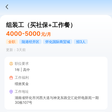
组装工（买社保+工作餐）
4000-5000
元/月
全职
陆港经开区
怀化国际商贸城
招3人
更新：3天前
职位要求
1年
高中
工作福利
绩效奖金
工作地址
湖南省怀化市河西大道与神龙东路交汇处怀电新苑一期
30栋107号