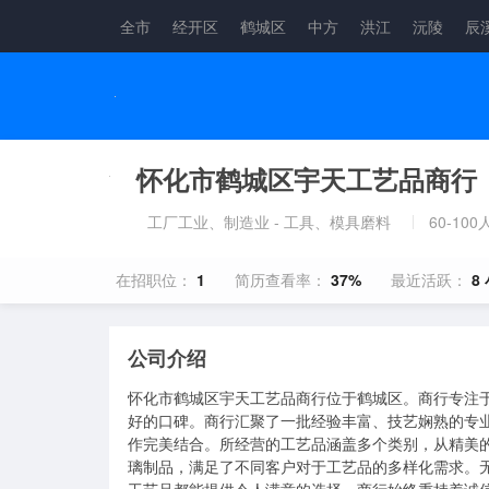
全市
经开区
鹤城区
中方
洪江
沅陵
辰
怀化市鹤城区宇天工艺品商行
工厂工业、制造业 - 工具、模具磨料
60-100
在招职位：
1
简历查看率：
37%
最近活跃：
8
公司介绍
怀化市鹤城区宇天工艺品商行位于鹤城区。商行专注
好的口碑。商行汇聚了一批经验丰富、技艺娴熟的专
作完美结合。所经营的工艺品涵盖多个类别，从精美
璃制品，满足了不同客户对于工艺品的多样化需求。