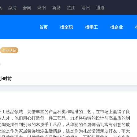
溪
溆浦
会同
麻阳
新晃
芷江
靖州
通道
首页
找全职
找零工
找企业
企业认证
人
 小时前
于工艺品领域，凭借丰富的产品种类和精湛的工艺，在市场上赢得了良
业人才，他们用心打造每一件工艺品，力求将独特的设计与高品质的制
的陶瓷摆件到别致的木质手工艺品，从华丽的金属饰品到富有创意的玻
无论是作为家居装饰增添生活情趣，还是作为礼品馈赠亲朋好友，宇天