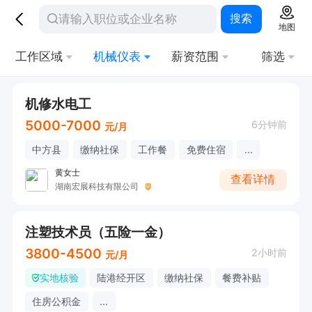
搜索
地图
工作区域
机械仪表
薪资范围
筛选
机修水电工
5000-7000
6分钟前
元/月
中方县
缴纳社保
工作餐
免费住宿
...
黄女士
查看详情
湖南宏展科技有限公司
注塑技术员（五险一金）
3800-4500
2小时前
元/月
实地核验
陆港经开区
缴纳社保
餐费补贴
住房公积金
...