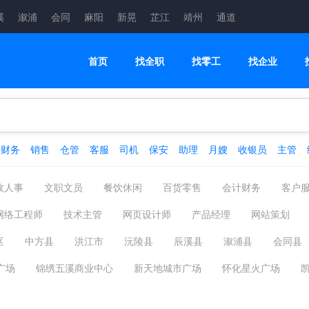
溪
溆浦
会同
麻阳
新晃
芷江
靖州
通道
首页
找全职
找零工
找企业
财务
销售
仓管
客服
司机
保安
助理
月嫂
收银员
主管
政人事
文职文员
餐饮休闲
百货零售
会计财务
客户
城建装修
管理运营
摄影影视
信息技术
机械仪表
网络工程师
技术主管
网页设计师
产品经理
网站策划
金融保险
能源环保
编辑发行
其他分类
析员
项目管理
测试工程师
MRP/ERP/SAP实施工程师
IN
区
中方县
洪江市
沅陵县
辰溪县
溆浦县
会同县
运维工程师
计算机辅助设计与绘图
多媒体设计与开发
研究员
广场
锦绣五溪商业中心
新天地城市广场
怀化星火广场