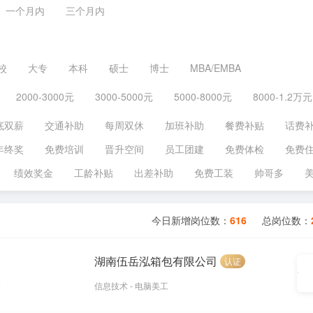
一个月内
三个月内
校
大专
本科
硕士
博士
MBA/EMBA
2000-3000元
3000-5000元
5000-8000元
8000-1.2万元
底双薪
交通补助
每周双休
加班补助
餐费补贴
话费
年终奖
免费培训
晋升空间
员工团建
免费体检
免费
绩效奖金
工龄补贴
出差补助
免费工装
帅哥多
今日新增岗位数：
616
总岗位数：
湖南伍岳泓箱包有限公司
认证
信息技术 - 电脑美工
前