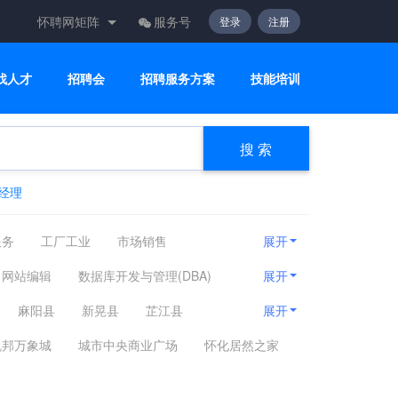
怀聘网矩阵
服务号
登录
注册
找人才
招聘会
招聘服务方案
技能培训
搜 索
经理
服务
工厂工业
市场销售
展开
咨询顾问
电子通讯
医疗美容
网站编辑
数据库开发与管理(DBA)
展开
TERNET/WEB/电子商务
麻阳县
新晃县
芷江县
展开
网络硬件其他相关职位
凯邦万象城
城市中央商业广场
怀化居然之家