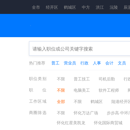
全市
经开区
鹤城区
中方
洪江
沅陵
辰
热门推荐
普工
营业员
行政
人事
会计
文员
职位类别
不限
普工技工
司机后勤
行
物流贸易
设计包装
文体培训
职位
不限
电脑美工
软件工程师
翻译法律
轻工工艺
化工制药
网络管理员
数据标注员
系统分
工作区域
全部
不限
鹤城区
陆港经开
系统集成/技术支持
硬件工程师
靖州县
通道县
商圈筛选
不限
怀化万达广场
步步高·中环
怀化红星美凯龙
怀化国际商贸城