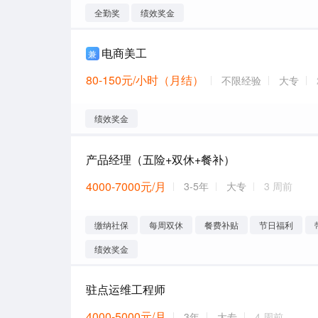
全勤奖
绩效奖金
电商美工
兼
80-150元/小时（月结）
不限经验
大专
绩效奖金
产品经理（五险+双休+餐补）
4000-7000元/月
3-5年
大专
3 周前
缴纳社保
每周双休
餐费补贴
节日福利
绩效奖金
驻点运维工程师
4000-5000元/月
3年
大专
4 周前