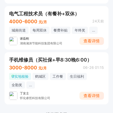
电气工程技术员（有餐补+双休）
4000-6000
24天前
元/月
城南街道
每周双休
餐费补贴
年终奖
...
谢磊刚
查看详情
湖南湘涛节能科技集团有限公司
手机维修员（买社保+早8:30晚6:00）
3000-8000
06-26 01:15
元/月
实地核验
鹤城区
工作餐
生日福利
全勤奖
...
丁女士
查看详情
怀化睿哲科技有限公司