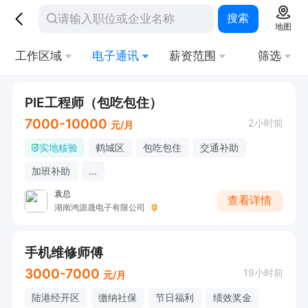
搜索
地图
工作区域
电子通讯
薪资范围
筛选
PIE工程师（包吃包住）
7000-10000
2小时前
元/月
实地核验
鹤城区
包吃包住
交通补助
加班补助
...
袁总
查看详情
湖南鸿源晟电子有限公司
手机维修师傅
3000-7000
19小时前
元/月
陆港经开区
缴纳社保
节日福利
绩效奖金